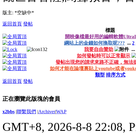
版主: *空缺中*
返回首頁
發帖
標題
開映像檔最好用的編輯軟體UltraI
綱站上的金錢如何換取呢???
...
2
我要自由贊助
..
如何發帖時可以正常顯示
發帖出現您的請求來路不正確，無法
如何才能在論壇裏貼上youtube或者you
類型
排序方式
返回首頁
發帖
正在瀏覽此版塊的會員
x2bbs
|
聯繫我們
|
Archiver
|
WAP
GMT+8, 2026-8-8 22:08,
P