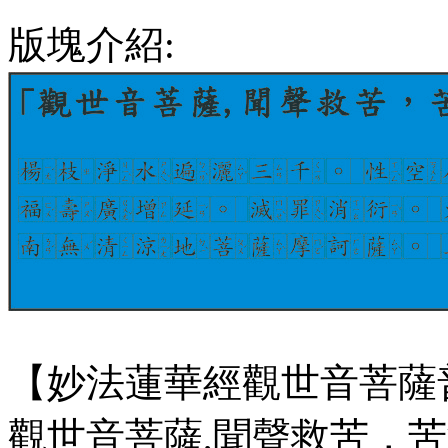
版塊介紹:
【妙法蓮華經觀世音菩薩
觀世音菩薩,聞聲救苦，