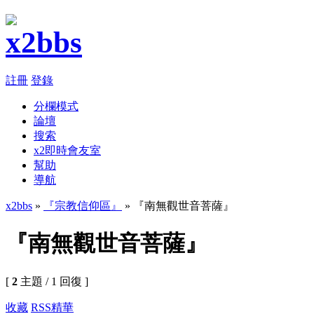
註冊
登錄
分欄模式
論壇
搜索
x2即時會友室
幫助
導航
x2bbs
»
『宗教信仰區』
» 『南無觀世音菩薩』
『南無觀世音菩薩』
[
2
主題 / 1 回復 ]
收藏
RSS
精華