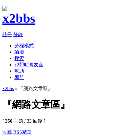
註冊
登錄
分欄模式
論壇
搜索
x2即時會友室
幫助
導航
x2bbs
» 『網路文章區』
『網路文章區』
[
356
主題 / 33 回復 ]
收藏
RSS
精華