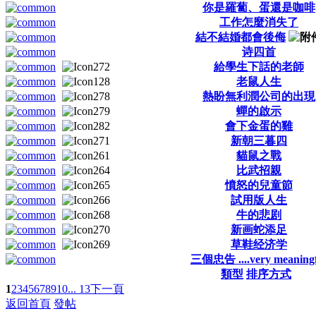
你是羅蔔、蛋還是咖啡
工作怎麼消失了
結不結婚都會後侮
诗四首
給學生下話的老師
老鼠人生
熱盼無利潤公司的出現
蟬的啟示
會下金蛋的雞
新朝三暮四
貓鼠之戰
比武招親
憤怒的兒童節
試用版人生
牛的悲剧
新画蛇添足
草鞋经济学
三個忠告 ....very meaningf
類型
排序方式
1
2
3
4
5
6
7
8
9
10
... 13
下一頁
返回首頁
發帖