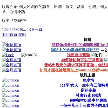
版塊介紹: 個人所創作的詩章、出聯、散文、故事、小說、個
章、心情小語
版主: *空缺中*
1
2
3
4
5
6
7
8
9
10
... 13
下一頁
返回首頁
發帖
標題
開映像檔最好用的編輯軟體UltraI
綱站上的金錢如何換取呢???
...
2
我要自由贊助
..
如何發帖時可以正常顯示
發帖出現您的請求來路不正確，無法
如何才能在論壇裏貼上youtube或者you
版塊主題
魚水情
[分享]女人一生中有三個時
窮的定義
社會行走100訣
[轉帖]空姐眼中的農民
一個平凡三十三歲男子的真