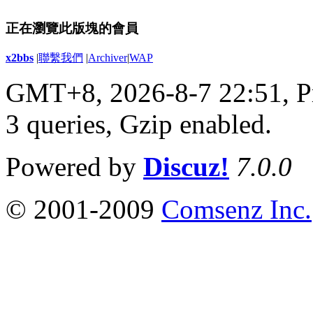
正在瀏覽此版塊的會員
x2bbs
|
聯繫我們
|
Archiver
|
WAP
GMT+8, 2026-8-7 22:51,
P
3 queries, Gzip enabled
.
Powered by
Discuz!
7.0.0
© 2001-2009
Comsenz Inc.