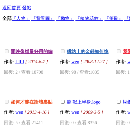
返回首頁
發帖
全部
『人物』
『背景圖』
『動物』
『植物花紋』
『筆刷』
『
開映像檔最好用的編
綱站上的金錢如何換
我
輯軟體UltraISO
取呢???
...
2
3
4
5
6
..
10
作者:
LILI
[ 2014-6-7 ]
作者:
wen
[ 2008-12-27 ]
作者:
w
回復: 2 / 查看:18708
回復: 98 / 查看:1035
回復: 1
如何才能在論壇裏貼
龍.獸上半身.logo
蝴
上youtube或者youku影片
作者:
wen
[ 2013-4-16 ]
作者:
wen
[ 2009-3-5 ]
作者:
w
說明
回復: 5 / 查看:21411
回復: 0 / 查看:8356
回復: 0