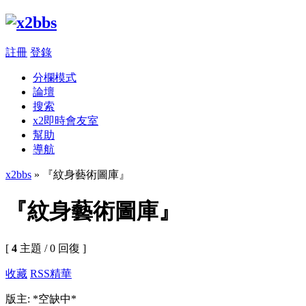
註冊
登錄
分欄模式
論壇
搜索
x2即時會友室
幫助
導航
x2bbs
» 『紋身藝術圖庫』
『紋身藝術圖庫』
[
4
主題 / 0 回復 ]
收藏
RSS
精華
版主: *空缺中*